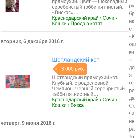
прямоухий. Цвет — шоколадный
ру
серебристый тэбби пятнистый.
«Вискас»…
бр
Краснодарский край › Сочи ›
ик
Кошки › Продаю котят
е
«К
вторник, 6 декабря 2016 г.
ош
ки
Шотландский кот
»
дл
3 000 руб.
я
Шотландский прямоухий кот.
го
Клубный, с родословной.
Чемпион. Черный серебристый
ро
тэбби пятнистный…
да
Краснодарский край › Сочи ›
Кошки › Вязка
Со
чи
не
четверг, 9 июня 2016 г.
ра
зб