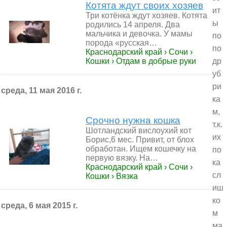
Котята ждут своих хозяев
ит
Три котёнка ждут хозяев. Котята
ы
родились 14 апреля. Два
мальчика и девочка. У мамы
по
порода «русская…
по
Краснодарский край › Сочи ›
Кошки › Отдам в добрые руки
др
уб
ри
среда, 11 мая 2016 г.
ка
м,
Срочно нужна кошка
т.к.
Шотландский вислоухий кот
их
Борис,6 мес. Привит, от блох
обработан. Ищем кошечку на
по
первую вязку. На…
ка
Краснодарский край › Сочи ›
сл
Кошки › Вязка
иш
ко
среда, 6 мая 2015 г.
м
ма