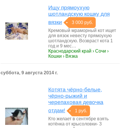
Ищу прямоухую
шотландскую кошку для
вязки
3 000 руб.
Кремовый мраморный кот ищет
для вязок невесту прямоухую
шотландскую. Возвраст кота 1
год и 9 мес…
Краснодарский край › Сочи ›
Кошки › Вязка
суббота, 9 августа 2014 г.
Котята чёрно-белые,
чёрно-рыжий и
черепаховая девочка
отдам!
1 руб.
Кто желает в сентябре взять
котёнка от крысоловки- 3