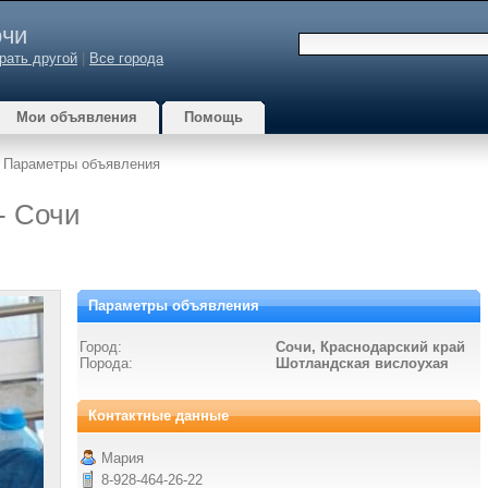
чи
рать другой
|
Все города
Мои объявления
Помощь
 Параметры объявления
- Сочи
Параметры объявления
Город:
Сочи, Краснодарский край
Порода:
Шотландская вислоухая
Контактные данные
Мария
8-928-464-26-22