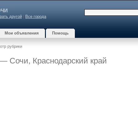
чи
рать другой
|
Все города
Мои объявления
Помощь
отр рубрики
и — Сочи, Краснодарский край