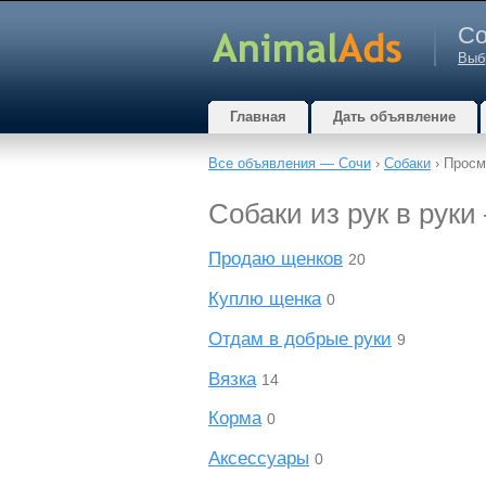
Со
Выб
Главная
Дать объявление
Все объявления — Сочи
›
Собаки
› Просм
Собаки из рук в рук
Продаю щенков
20
Куплю щенка
0
Отдам в добрые руки
9
Вязка
14
Корма
0
Аксессуары
0