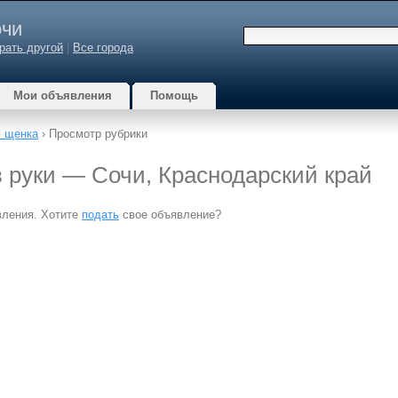
чи
рать другой
|
Все города
Мои объявления
Помощь
 щенка
› Просмотр рубрики
в руки — Сочи, Краснодарский край
вления. Хотите
подать
свое объявление?