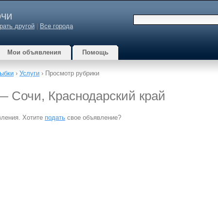
чи
рать другой
|
Все города
Мои объявления
Помощь
ыбки
›
Услуги
› Просмотр рубрики
 — Сочи, Краснодарский край
вления. Хотите
подать
свое объявление?