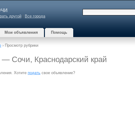
чи
рать другой
|
Все города
Мои объявления
Помощь
ю
› Просмотр рубрики
и — Сочи, Краснодарский край
вления. Хотите
подать
свое объявление?